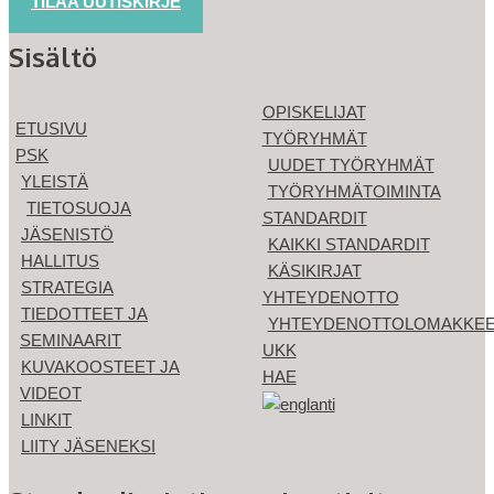
TILAA UUTISKIRJE
Sisältö
OPISKELIJAT
ETUSIVU
TYÖRYHMÄT
PSK
UUDET TYÖRYHMÄT
YLEISTÄ
TYÖRYHMÄTOIMINTA
TIETOSUOJA
STANDARDIT
JÄSENISTÖ
KAIKKI STANDARDIT
HALLITUS
KÄSIKIRJAT
STRATEGIA
YHTEYDENOTTO
TIEDOTTEET JA
YHTEYDENOTTOLOMAKKE
SEMINAARIT
UKK
KUVAKOOSTEET JA
HAE
VIDEOT
LINKIT
LIITY JÄSENEKSI