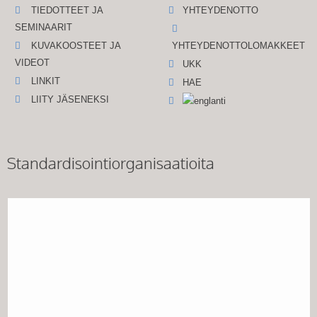
TIEDOTTEET JA
YHTEYDENOTTO
SEMINAARIT
KUVAKOOSTEET JA
YHTEYDENOTTOLOMAKKEET
VIDEOT
UKK
LINKIT
HAE
LIITY JÄSENEKSI
Standardisointiorganisaatioita