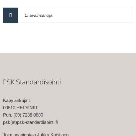
Ei avainsanoja.
PSK Standardisointi
Käpylänkuja 1
00610 HELSINKI
Puh. (09) 7288 0880
psk(at)psk-standardisointi.fi
Toiminnanjohtaja Jukka Koistinen